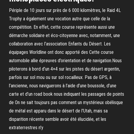
Périple de 10 jours sur près de 6 000 kilomètres, le Raid 4L
Trophy a également une vocation autre que celle de la
compétition. En effet, cette course représente aussi une
démarche solidaire et éco-citoyenne avec, notamment, une
collaboration avec l’association Enfants du Désert. Les
équipages Worldline ont donc apporté des Cette course
automobile allie épreuves d’orientation et de navigation.Nous
piloterons à bord d’un 4×4 sur les pistes du désert argentin,
parfois sur sol mou ou sur sol rocailleux. Pas de GPS, à
l’ancienne, nous naviguerons à l’aide d’une boussole, d’une
carte et d’un road book nous indiquant les passages de points
de On ne sait toujours pas comment un mystérieux obélisque
de métal est apparu dans le désert de l'Utah, mais sa
disparition récente semble avoir été élucidée, et les
extraterrestres n'y