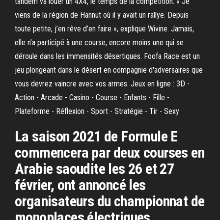
tandem va louer un 4X4, le temps de la compétition. « Je
viens de la région de Hannut où il y avait un rallye. Depuis
toute petite, j’en rêve d’en faire », explique Wivine. Jamais,
elle n’a participé à une course, encore moins une qui se
déroule dans les immensités désertiques. Foofa Race est un
jeu plongeant dans le désert en compagnie d'adversaires que
vous devrez vaincre avec vos armes. Jeux en ligne : 3D -
Action - Arcade - Casino - Course - Enfants - Fille -
Plateforme - Réflexion - Sport - Stratégie - Tir - Sexy
La saison 2021 de Formule E
commencera par deux courses en
Arabie saoudite les 26 et 27
février, ont annoncé les
organisateurs du championnat de
monoplaces électriques.