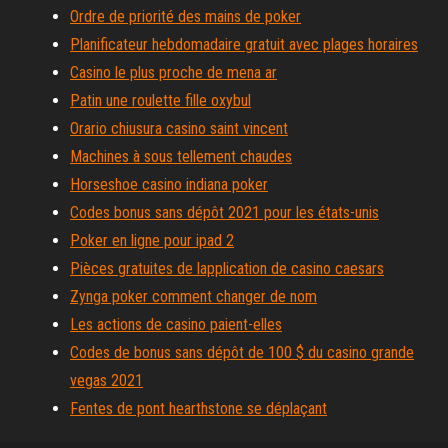
Ordre de priorité des mains de poker
Planificateur hebdomadaire gratuit avec plages horaires
Casino le plus proche de mena ar
Patin une roulette fille oxybul
Orario chiusura casino saint vincent
Machines à sous tellement chaudes
Horseshoe casino indiana poker
Codes bonus sans dépôt 2021 pour les états-unis
Poker en ligne pour ipad 2
Pièces gratuites de lapplication de casino caesars
Zynga poker comment changer de nom
Les actions de casino paient-elles
Codes de bonus sans dépôt de 100 $ du casino grande
vegas 2021
Fentes de pont hearthstone se déplaçant