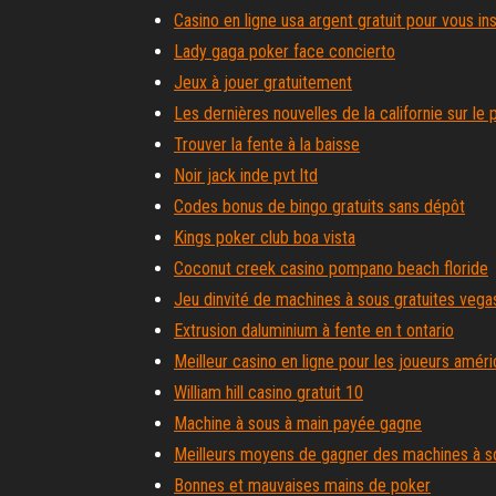
Casino en ligne usa argent gratuit pour vous ins
Lady gaga poker face concierto
Jeux à jouer gratuitement
Les dernières nouvelles de la californie sur le 
Trouver la fente à la baisse
Noir jack inde pvt ltd
Codes bonus de bingo gratuits sans dépôt
Kings poker club boa vista
Coconut creek casino pompano beach floride
Jeu dinvité de machines à sous gratuites vega
Extrusion daluminium à fente en t ontario
Meilleur casino en ligne pour les joueurs améri
William hill casino gratuit 10
Machine à sous à main payée gagne
Meilleurs moyens de gagner des machines à s
Bonnes et mauvaises mains de poker