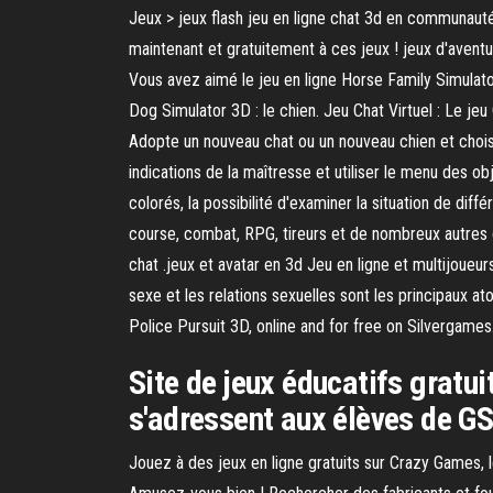
Jeux > jeux flash jeu en ligne chat 3d en communaut
maintenant et gratuitement à ces jeux ! jeux d'avent
Vous avez aimé le jeu en ligne Horse Family Simulat
Dog Simulator 3D : le chien. Jeu Chat Virtuel : Le jeu 
Adopte un nouveau chat ou un nouveau chien et choisit
indications de la maîtresse et utiliser le menu des 
colorés, la possibilité d'examiner la situation de dif
course, combat, RPG, tireurs et de nombreux autres do
chat .jeux et avatar en 3d Jeu en ligne et multijoueu
sexe et les relations sexuelles sont les principaux at
Police Pursuit 3D, online and for free on Silvergames
Site de jeux éducatifs gratui
s'adressent aux élèves de G
Jouez à des jeux en ligne gratuits sur Crazy Games, l