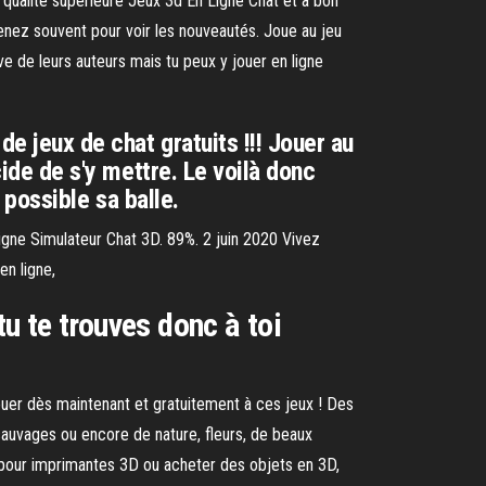
qualité supérieure Jeux 3d En Ligne Chat et à bon
venez souvent pour voir les nouveautés. Joue au jeu
e de leurs auteurs mais tu peux y jouer en ligne
de jeux de chat gratuits !!! Jouer au
cide de s'y mettre. Le voilà donc
n possible sa balle.
ligne Simulateur Chat 3D. 89%. 2 juin 2020 Vivez
en ligne,
tu te trouves donc à toi
Jouer dès maintenant et gratuitement à ces jeux ! Des
 sauvages ou encore de nature, fleurs, de beaux
s pour imprimantes 3D ou acheter des objets en 3D,