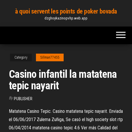
Skip
à quoi servent les points de poker bovada
to
dzghoykazinopvhp.web.app
the
content
Category
Sillman77455
Casino infantil la matatena
tepic nayarit
By
PUBLISHER
Matatena Casino Tepic. Casino matatena tepic nayarit. Enviada
el 06/06/2017 Zulema Zuñiga, Se casó el high society slot rtp
06/04/2014 matatena casino tepic 4.6 Ver más Calidad del