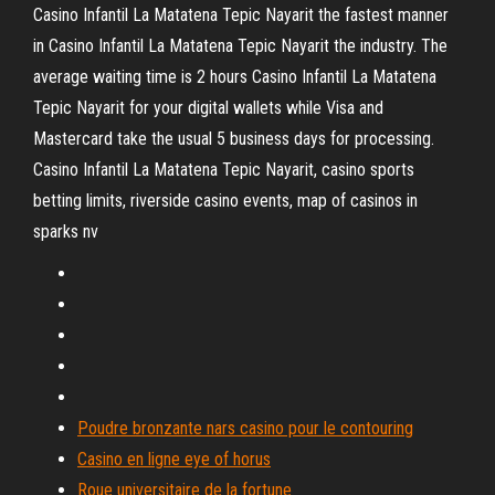
Casino Infantil La Matatena Tepic Nayarit the fastest manner
in Casino Infantil La Matatena Tepic Nayarit the industry. The
average waiting time is 2 hours Casino Infantil La Matatena
Tepic Nayarit for your digital wallets while Visa and
Mastercard take the usual 5 business days for processing.
Casino Infantil La Matatena Tepic Nayarit, casino sports
betting limits, riverside casino events, map of casinos in
sparks nv
Poudre bronzante nars casino pour le contouring
Casino en ligne eye of horus
Roue universitaire de la fortune