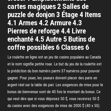
cartes magiques 2 Salles de
puzzle de donjon 3 Étage 4 Items
4.1 Armes 4.2 Armure 4.3
Pierres de reforge 4.4 Livre
enchanté 4.5 Autre 5 Butins de
coffre possibles 6 Classes 6
La roulette en ligne est un jeu de casino populaire au Canada
et le nom signifie petite roue. Le but du jeu de la roulette est
la prédiction du bon numéro parmi 37 numéros pour pouvoir
gagner. Pour jouer, les joueurs doivent placer des paris en
argent réel sur la table de pari. Les exigences de mise pour le
bonus de bienvenue sont de 40 fois le montant du bonus. Ce
qui veut dire que si vous déposez 50 $, vous recevrez 50 $
du casino avec des exigences de mise de 2000 $ (40 x 50).