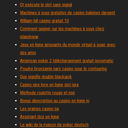
Qt exécute le slot sans signal
Machines à sous gratuites de casino baleines dargent
William hill casino gratuit 10
Comment gagner sur les machines à sous chez
islandview
Jeux en ligne amusants du monde virtuel à jouer avec
des amis
American poker 2 téléchargement gratuit novomatic
Poudre bronzante nars casino pour le contouring
Que signifie double blackjack
Casino igre livre en ligne slot igra
Methode roulette rouge et noir
Bonus dinscription au casino en ligne nj
Les prairies casino pa
Assistant doz en ligne
Le wiki de la maison de poker deutsch