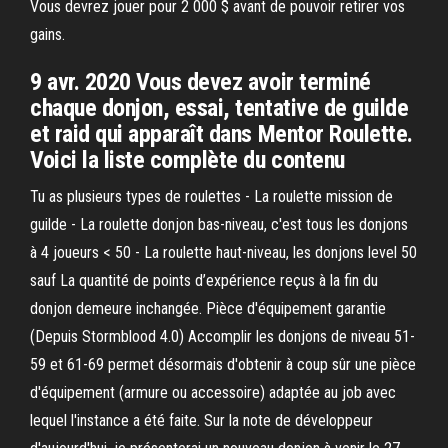
Vous devrez jouer pour 2 000 $ avant de pouvoir retirer vos
gains.
9 avr. 2020 Vous devez avoir terminé
chaque donjon, essai, tentative de guilde
et raid qui apparaît dans Mentor Roulette.
Voici la liste complète du contenu
Tu as plusieurs types de roulettes - La roulette mission de
guilde - La roulette donjon bas-niveau, c'est tous les donjons
à 4 joueurs < 50 - La roulette haut-niveau, les donjons level 50
sauf La quantité de points d’expérience reçus à la fin du
donjon demeure inchangée. Pièce d'équipement garantie
(Depuis Stormblood 4.0) Accomplir les donjons de niveau 51-
59 et 61-69 permet désormais d'obtenir à coup sûr une pièce
d'équipement (armure ou accessoire) adaptée au job avec
lequel l'instance a été faite. Sur la note de développeur