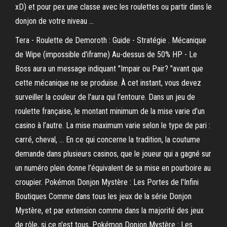
xD) et pour pex une classe avec les roulettes ou partir dans le
donjon de votre niveau …
Tera - Roulette de Demoroth : Guide - Stratégie . Mécanique
de Wipe (impossible d'iframe) Au-dessus de 50% HP - Le
Boss aura un message indiquant "Impair ou Pair? "avant que
cette mécanique ne se produise. À cet instant, vous devez
surveiller la couleur de l'aura qui l'entoure. Dans un jeu de
roulette française, le montant minimum de la mise varie d’un
casino à l’autre. La mise maximum varie selon le type de pari :
carré, cheval, … En ce qui concerne la tradition, la coutume
demande dans plusieurs casinos, que le joueur qui a gagné sur
un numéro plein donne l’équivalent de sa mise en pourboire au
croupier. Pokémon Donjon Mystère : Les Portes de l'Infini
Boutiques Comme dans tous les jeux de la série Donjon
Mystère, et par extension comme dans la majorité des jeux
de rôle, si ce n'est tous, Pokémon Donjon Mystère : Les