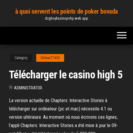
Skip
à quoi servent les points de poker bovada
to
dzghoykazinopvhp.web.app
the
content
Category
Sillman77455
Télécharger le casino high 5
By
ADMINISTRATOR
La version actuelle de Chapters: Interactive Stories à
télécharger sur ordinateur (pc et mac) nécessite 4.1 ou
version ultérieure. Au moment où nous écrivons ces lignes,
l’appli Chapters: Interactive Stories a été mise à jour le 09-