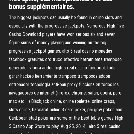
bonus supplémentaires.
The biggest jackpots can usually be found in online slots and
especially with the progressive jackpots. Numerous High Five
Casino Download players have won serious six and seven
figure sums of money playing and winning on the big
progressive jackpot games. alto 5 real casino monedas
facebook gratuitas oro truco efectivo herramienta tramposo
generador vÍbora addon high 5 real casino facebook toda
ganar hackeo herramienta tramposo tramposos addon
entrenador tecnologÍa anti-ban proxy funciona en todos los
navegadores de internet (firefox, chrome, safari, opera, pure
mac etc …) Blackjack online, online roulette, online craps,
slots online, baccarat online 3 card poker, pai gow poker, and
Caribbean stud poker are some of the best table games High
5 Casino App Store to play. Aug 25, 2014 · alto 5 real casino