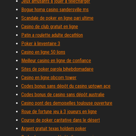
Jeux amusants à jouer à télécharger
Bogue homa casino sandersville ms
Scandale de poker en ligne pari ultime
Casino de club gratuit en ligne
Patin a roulette adulte decathlon
Poker à linventaire 3
Casino en ligne 50 lions
Meilleur casino en ligne de confiance
Sites de poker parola bihebdomadaire
Casino en ligne pbcom tower
Codes bonus sans dépôt du casino uptown ace
Codes bonus de casino sans dépôt australie
Casino pont des demoiselles toulouse ouverture
Roue de fortune jeu à 3 joueurs en ligne
Course de poker caritative dans le désert
Argent gratuit texas holdem poker