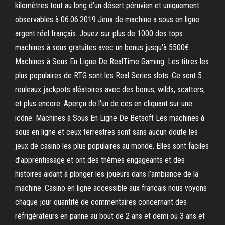
kilomètres tout au long d’un désert péruvien et uniquement
observables à 06.06.2019 Jeux de machine a sous en ligne
argent réel français. Jouez sur plus de 1000 des tops
machines à sous gratuites avec un bonus jusqu'à 5500€.
Machines à Sous En Ligne De RealTime Gaming. Les titres les
plus populaires de RTG sont les Real Series slots. Ce sont 5
rouleaux jackpots aléatoires avec des bonus, wilds, scatters,
et plus encore. Aperçu de l'un de ces en cliquant sur une
icône. Machines à Sous En Ligne De Betsoft Les machines à
sous en ligne et ceux terrestres sont sans aucun doute les
jeux de casino les plus populaires au monde. Elles sont faciles
d’apprentissage et ont des thèmes engageants et des
histoires aidant à plonger les joueurs dans l’ambiance de la
machine. Casino en ligne accessible aux francais nous voyons
chaque jour quantité de commentaires concernant des
réfrigérateurs en panne au bout de 2 ans et demi ou 3 ans et