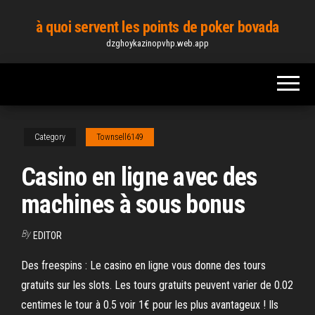
Skip
à quoi servent les points de poker bovada
to
dzghoykazinopvhp.web.app
the
content
Category
Townsell6149
Casino en ligne avec des
machines à sous bonus
By
EDITOR
Des freespins : Le casino en ligne vous donne des tours
gratuits sur les slots. Les tours gratuits peuvent varier de 0.02
centimes le tour à 0.5 voir 1€ pour les plus avantageux ! Ils