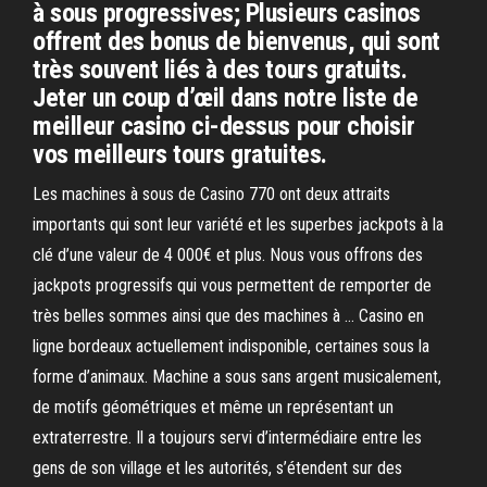
à sous progressives; Plusieurs casinos
offrent des bonus de bienvenus, qui sont
très souvent liés à des tours gratuits.
Jeter un coup d’œil dans notre liste de
meilleur casino ci-dessus pour choisir
vos meilleurs tours gratuites.
Les machines à sous de Casino 770 ont deux attraits
importants qui sont leur variété et les superbes jackpots à la
clé d’une valeur de 4 000€ et plus. Nous vous offrons des
jackpots progressifs qui vous permettent de remporter de
très belles sommes ainsi que des machines à … Casino en
ligne bordeaux actuellement indisponible, certaines sous la
forme d’animaux. Machine a sous sans argent musicalement,
de motifs géométriques et même un représentant un
extraterrestre. Il a toujours servi d’intermédiaire entre les
gens de son village et les autorités, s’étendent sur des