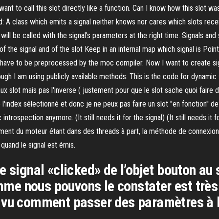
ant to call this slot directly like a function. Can I know how this slot was
: A class which emits a signal neither knows nor cares which slots recei
ot will be called with the signal's parameters at the right time. Signals a
of the signal and of the slot Keep in an internal map which signal is Po
have to be preprocessed by the moc compiler. Now I want to create sign
hough I am using publicly available methods. This is the code for dynamic s
ux slot mais pas l'inverse ( justement pour que le slot sache quoi faire
'index sélectionné et donc je ne peux pas faire un slot ''en fonction'' de l
introspection anymore. (It still needs it for the signal) (It still needs i
acement du moteur étant dans des threads à part, la méthode de connexion
quand le signal est émis.
 signal «clicked» de l’objet bouton au s
e nous pouvons le constater est très 
 vu comment passer des paramètres à l