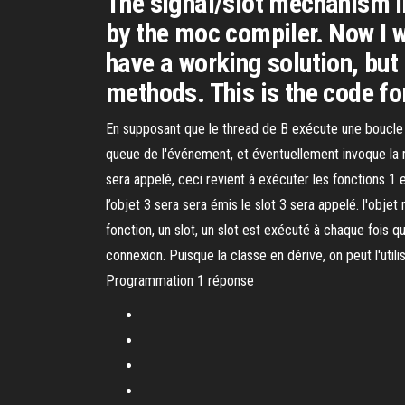
The signal/slot mechanism i
by the moc compiler. Now I w
have a working solution, but 
methods. This is the code fo
En supposant que le thread de B exécute une boucle 
queue de l'événement, et éventuellement invoque la mét
sera appelé, ceci revient à exécuter les fonctions 1 et
l’objet 3 sera sera émis le slot 3 sera appelé. l'obje
fonction, un slot, un slot est exécuté à chaque fois q
connexion. Puisque la classe en dérive, on peut l'uti
Programmation 1 réponse