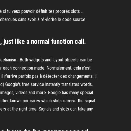
ue si tu veux pouvoir définir tes propres slots …
arqués sans avoir à ré-écrire le code source.
just like a normal function call.
 mechanism. Both widgets and layout objects can be
 for each connection made. Normalement, cela n'est
il n'arrive parfois pas à détecter ces changements, il
ld) Google's free service instantly translates words,
 images, videos and more. Google has many special
either knows nor cares which slots receive the signal.
ters at the right time. Signals and slots can take any