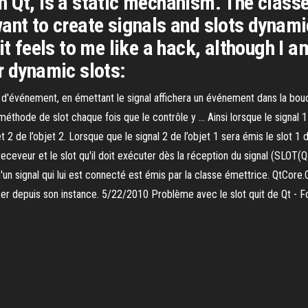
n Qt, is a static mechanism. The class
ant to create signals and slots dynamic
it feels to me like a hack, although I a
r dynamic slots:
d'événement, en émettant le signal affichera un événement dans la bou
hode de slot chaque fois que le contrôle y … Ainsi lorsque le signal 1 de
 2 de l’objet 2. Lorsque que le signal 2 de l’objet 1 sera émis le slot 1 
t receveur et le slot qu'il doit exécuter dès la réception du signal (SLOT
u'un signal qui lui est connecté est émis par la classe émettrice. QtCore.
liser depuis son instance. 5/22/2010 Problème avec le slot quit de Qt -