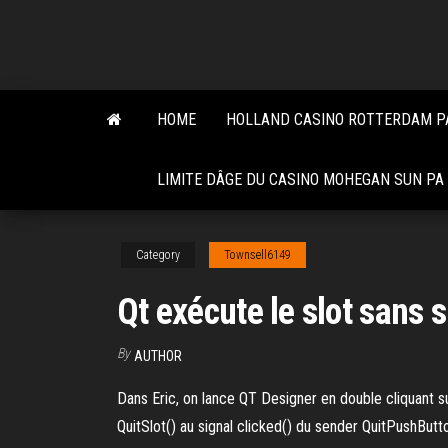
Skip
to
the
content
HOME
HOLLAND CASINO ROTTERDAM P
LIMITE DÂGE DU CASINO MOHEGAN SUN PA
Category
Townsell6149
Qt exécute le slot sans s
By
AUTHOR
Dans Eric, on lance QT Designer en double cliquant su
QuitSlot() au signal clicked() du sender QuitPushBut